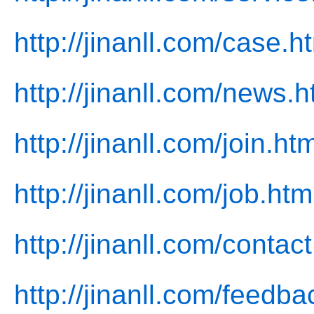
http://jinanll.com/case.h
http://jinanll.com/news.h
http://jinanll.com/join.ht
http://jinanll.com/job.htm
http://jinanll.com/contact
http://jinanll.com/feedba